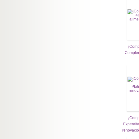
¡Compr
Complem
¡Compr
Experalt
renovació