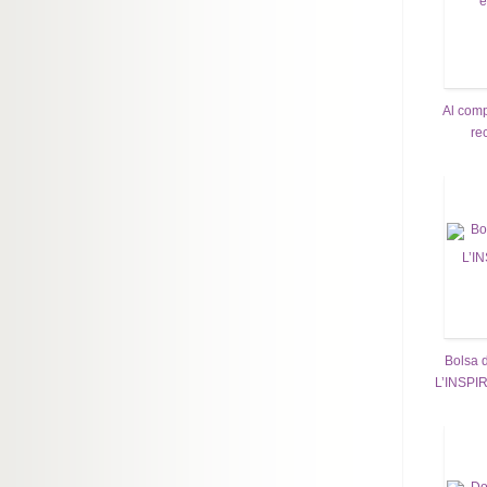
Al comp
re
Bolsa 
L’INSPI