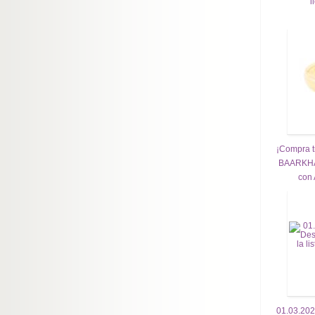
l
¡Compra tr
BAARKHAD
con 
01.03.20