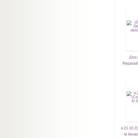
¡Dos 
Reparado
☺21.10.20
te lleva