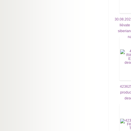
30.08.202
llévate
siberian
na
423625
produc
des