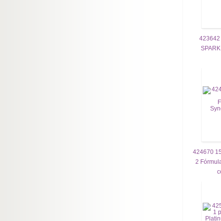
423642
SPARK
424670 15
2 Fórmula
c