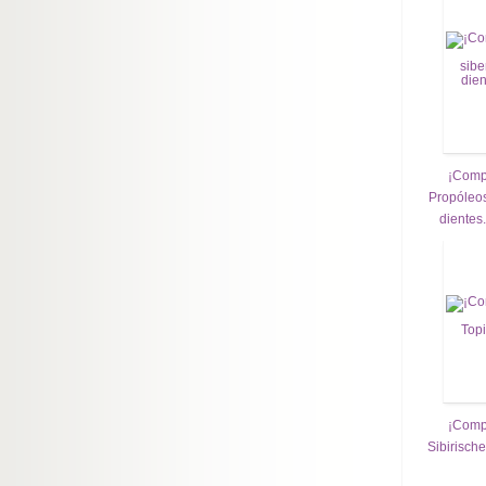
¡Compr
Propóleos
dientes.
¡Compr
Sibirisch