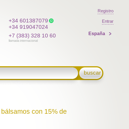
Registro
+34 601387079
Entrar
+34 919047024
España
+7 (383) 328 10 60
llamada internacional
buscar
os bálsamos con 15% de