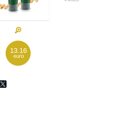
# 403619
13.16
euro