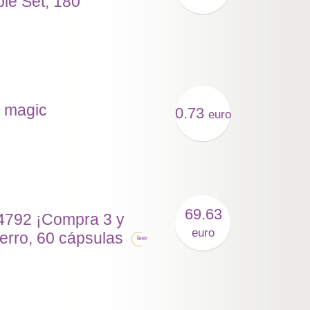
ple Set, 180
l magic
0.73
euro
69.63
24792 ¡Compra 3 y
euro
ierro, 60 cápsulas
leer