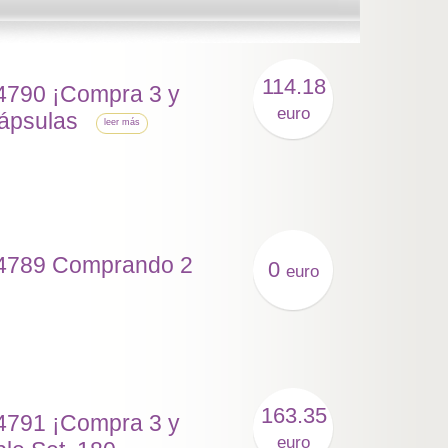
114.18
24790 ¡Compra 3 y
euro
cápsulas
leer más
24789 Comprando 2
0
euro
163.35
24791 ¡Compra 3 y
euro