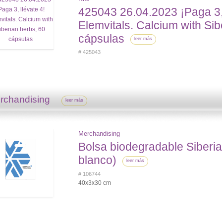
425043 26.04.2023 ¡Paga 3, 
Elemvitals. Calcium with Sib
cápsulas
leer más
# 425043
rchandising
leer más
Merchandising
Bolsa biodegradable Siberia
blanco)
leer más
# 106744
40x3x30 cm