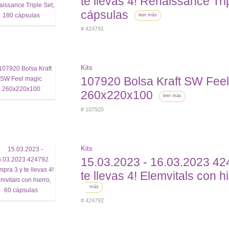
te llevas 4! Renaissance Tri
cápsulas
leer más
# 424791
Kits
107920 Bolsa Kraft SW Fee
260х220х100
leer más
# 107920
Kits
15.03.2023 - 16.03.2023 4
te llevas 4! Elemvitals con h
más
# 424792