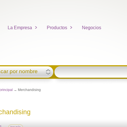
La Empresa
Productos
Negocios
car por nombre
principal
→ Merchandising
chandising
ts