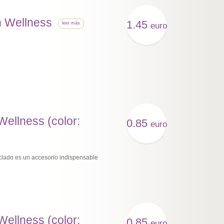
n Wellness
1.45
leer más
euro
Wellness (color:
0.85
euro
ciclado es un accesorio indispensable
Wellness (color:
0.85
euro