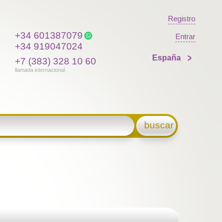
Registro
+34 601387079
Entrar
+34 919047024
España
+7 (383) 328 10 60
llamada internacional
buscar