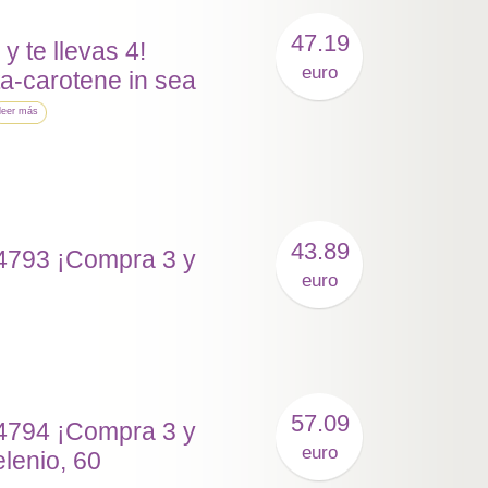
47.19
 te llevas 4!
euro
ta-carotene in sea
leer más
43.89
24793 ¡Compra 3 y
euro
57.09
24794 ¡Compra 3 y
euro
elenio, 60