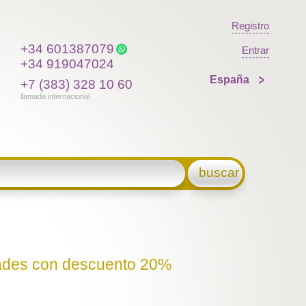
Registro
+34 601387079
Entrar
+34 919047024
España
+7 (383) 328 10 60
llamada internacional
buscar
dades con descuento 20%