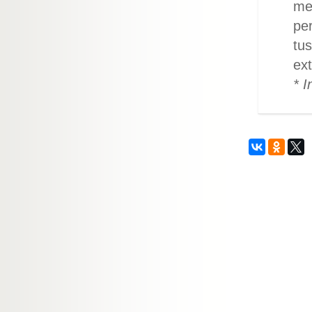
mel
per
tus
ext
* I