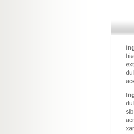
In
hie
ext
dul
ace
In
dul
sib
ac
xan