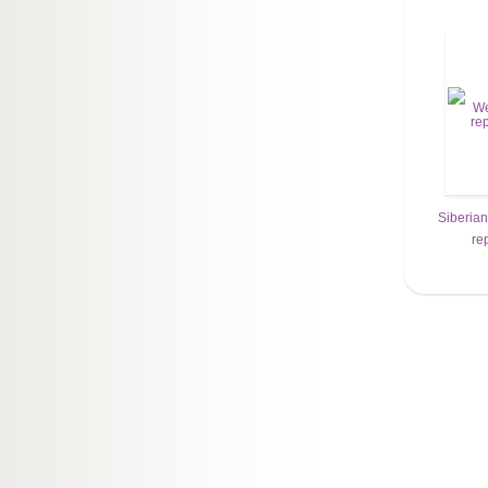
Siberia
re