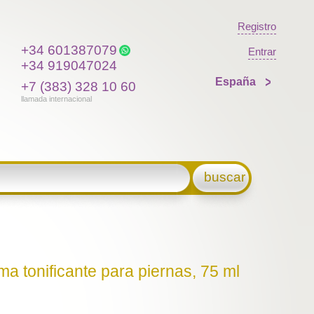
Registro
+34 601387079
Entrar
+34 919047024
España
+7 (383) 328 10 60
llamada internacional
buscar
a tonificante para piernas, 75 ml