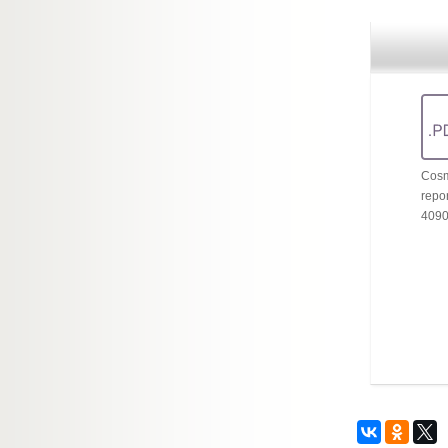
Cosm
repor
409