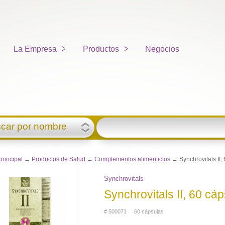
La Empresa
Productos
Negocios
car por nombre
principal
→
Productos de Salud
→
Complementos alimenticios
→ Synchrovitals II,
Synchrovitals
Synchrovitals II, 60 cá
# 500071 60 cápsulas