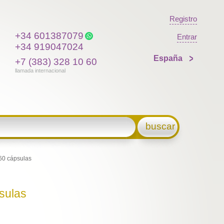
Registro
+34 601387079
Entrar
+34 919047024
España
+7 (383) 328 10 60
llamada internacional
buscar
 60 cápsulas
psulas