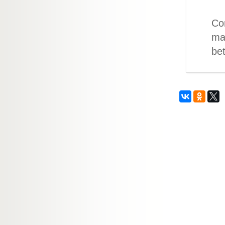
Com
maj
bet