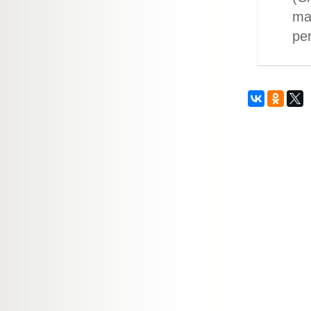
ma
per