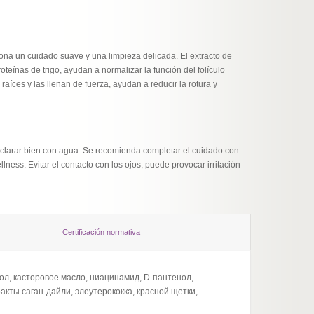
iona un cuidado suave y una limpieza delicada. El extracto de
roteínas de trigo, ayudan a normalizar la función del folículo
 raíces y las llenan de fuerza, ayudan a reducir la rotura y
aclarar bien con agua. Se recomienda completar el cuidado con
lness. Evitar el contacto con los ojos, puede provocar irritación
Certificación normativa
нтол, касторовое масло, ниацинамид, D-пантенол,
ты саган-дайли, элеутерококка, красной щетки,