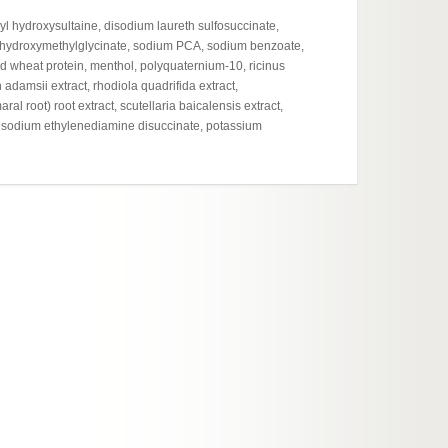
Cosmet
yl hydroxysultaine, disodium laureth sulfosuccinate,
Weaken
ium hydroxymethylglycinate, sodium PCA, sodium benzoate,
d wheat protein, menthol, polyquaternium-10, ricinus
damsii extract, rhodiola quadrifida extract,
l root) root extract, scutellaria baicalensis extract,
 trisodium ethylenediamine disuccinate, potassium