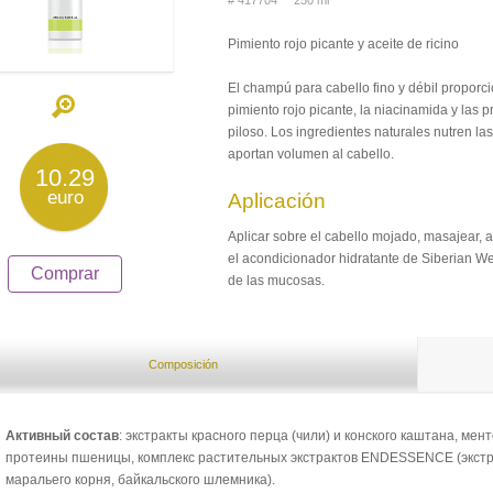
# 417704 250 ml
Pimiento rojo picante y aceite de ricino
El champú para cabello fino y débil proporc
pimiento rojo picante, la niacinamida y las p
piloso. Los ingredientes naturales nutren las
aportan volumen al cabello.
10.29
euro
Aplicación
Aplicar sobre el cabello mojado, masajear, 
el acondicionador hidratante de Siberian Wel
Comprar
de las mucosas.
Composición
Активный состав
: экстракты красного перца (чили) и конского каштана, ме
протеины пшеницы, комплекс растительных экстрактов ENDESSENCE (экстрак
маральего корня, байкальского шлемника).