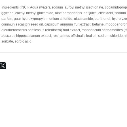
Ingredients (INCI): Aqua (water), sodium lauroyl methyl isethionate, cocamidoprop
glycerin, cocoyl methyl glucamide, aloe barbadensis leaf juice, citric acid, sod
parfum, guar hydroxypropyltrimonium chloride, niacinamide, panthenol, hydrolyze
communis (castor) seed oil, capsicum annuum fruit extract, betaine, rhododendron a
eleutherococcus senticosus (eleuthero) root extract, rhaponticum carthamoides (mara
aesculus hippocastanum extract, rosmarinus officinalis leaf oil, sodium chloride,
sorbate, sorbic acid.