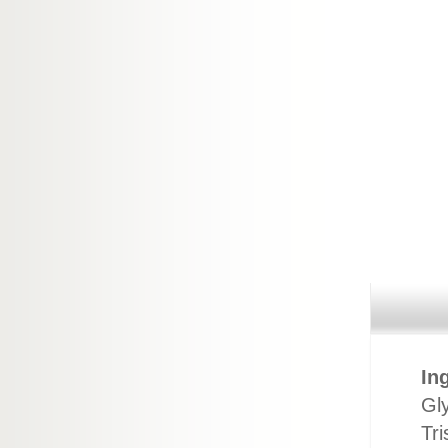
In
Gly
Tr