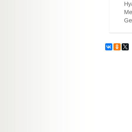
Hya
Mel
Ger