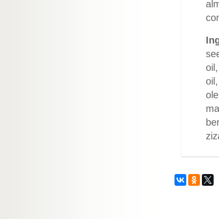
alm
co
In
see
oil
oil
ole
mac
ber
ziz