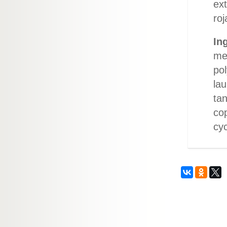
ex
roj
In
met
pol
lau
tan
cop
cyc