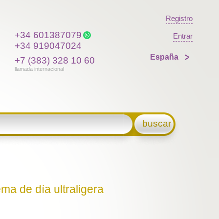
Registro
+34 601387079
Entrar
+34 919047024
España
+7 (383) 328 10 60
llamada internacional
buscar
ma de día ultraligera