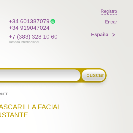
Registro
+34 601387079
Entrar
+34 919047024
España
+7 (383) 328 10 60
llamada internacional
buscar
ANTE
ASCARILLA FACIAL
NSTANTE