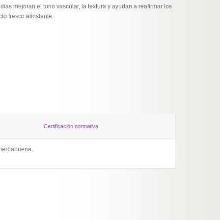
ias mejoran el tono vascular, la textura y ayudan a reafirmar los
o fresco alinstante.
Certificación normativa
 Hierbabuena.
Declara